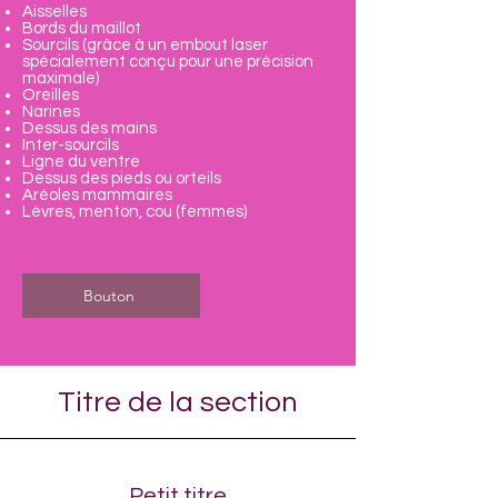
Aisselles
Bords du maillot
Sourcils (grâce à un embout laser
spécialement conçu pour une précision
maximale)
Oreilles
Narines
Dessus des mains
Inter-sourcils
Ligne du ventre
Dessus des pieds ou orteils
Aréoles mammaires
Lèvres, menton, cou (femmes)
Bouton
Titre de la section
Petit titre