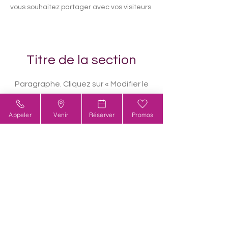
vous souhaitez partager avec vos visiteurs.
Titre de la section
Paragraphe. Cliquez sur « Modifier le
texte » ou double-cliquez sur la zone
de texte pour modifier votre contenu.
Appeler
Venir
Réserver
Promos
Assurez-vous d'ajouter les
informations importantes que vous
souhaitez partager avec vos visiteurs.