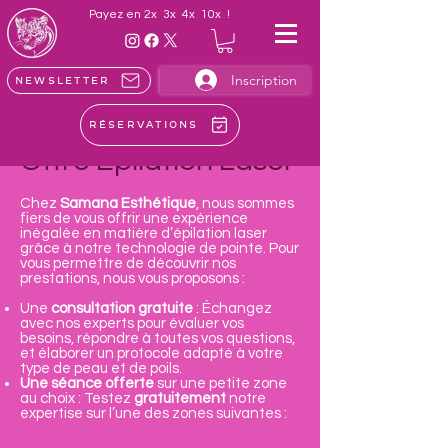
Payez en 2x 3x 4x 10x !
Inscription
Newsletter
Réservations
Offre Épilation Laser
Chez
Samana Esthétique
, nous sommes
fiers de vous offrir une expérience
inégalée en matière d’épilation laser
grâce à notre technologie de pointe. Pour
vous permettre de découvrir nos
prestations, nous vous proposons :
Une
consultation gratuite
: Échangez
avec nos experts pour évaluer vos
besoins, répondre à toutes vos questions,
et élaborer un protocole adapté à votre
type de peau et de poils.
Une séance offerte
sur une petite zone
au choix : Testez
gratuitement
notre
expertise sur l’une des zones suivantes :