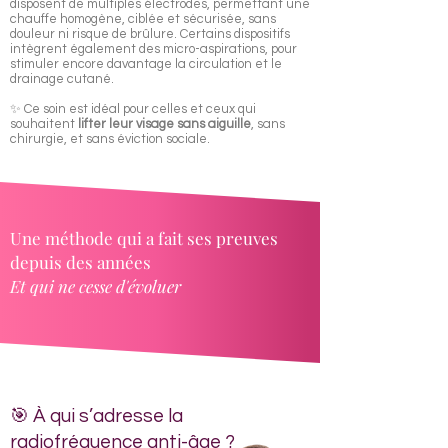
disposent de multiples électrodes, permettant une
chauffe homogène, ciblée et sécurisée, sans
douleur ni risque de brûlure. Certains dispositifs
intègrent également des micro-aspirations, pour
stimuler encore davantage la circulation et le
drainage cutané.
✨ Ce soin est idéal pour celles et ceux qui
souhaitent
lifter leur visage sans aiguille
, sans
chirurgie, et sans éviction sociale.
Une méthode qui a fait ses preuves
depuis des années
Et qui ne cesse d'évoluer
🎯 À qui s’adresse la
radiofréquence anti-âge ?