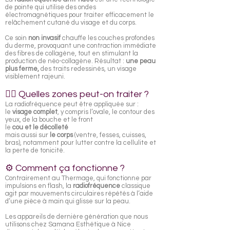
de pointe qui utilise des ondes
électromagnétiques pour traiter efficacement le
relâchement cutané du visage et du corps.
Ce soin
non invasif
chauffe les couches profondes
du derme, provoquant une contraction immédiate
des fibres de collagène, tout en stimulant la
production de néo-collagène. Résultat :
une peau
plus ferme,
des traits redessinés, un visage
visiblement rajeuni.
💆‍♀️ Quelles zones peut-on traiter ?
La radiofréquence peut être appliquée sur :
le
visage complet
, y compris l’ovale, le contour des
yeux, de la bouche et le front
le
cou et le décolleté
mais aussi sur
le corps
(ventre, fesses, cuisses,
bras), notamment pour lutter contre la cellulite et
la perte de tonicité.
⚙️ Comment ça fonctionne ?
Contrairement au Thermage, qui fonctionne par
impulsions en flash, la
radiofréquence
classique
agit par mouvements circulaires répétés à l’aide
d’une pièce à main qui glisse sur la peau.
Les appareils de dernière génération que nous
utilisons chez Samana Esthétique à Nice