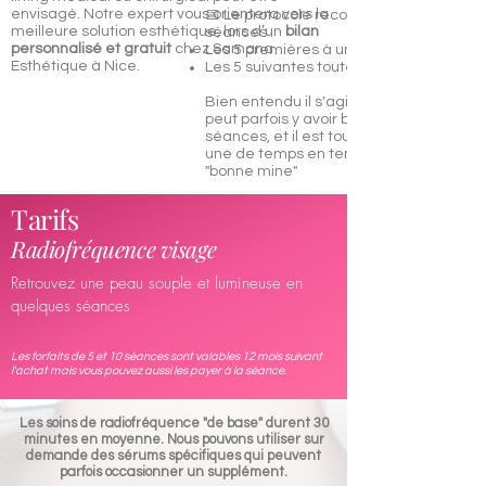
envisagé. Notre expert vous orientera vers la
📅 Le protocole recommandé est de 10
meilleure solution esthétique, lors d’un
bilan
séances :
personnalisé et gratuit
chez Samana
Les 5 premières à une semaine d’interv
Esthétique à Nice.
Les 5 suivantes toutes les 3 à 4 semain
Bien entendu il s'agit d'une
peut parfois y avoir besoin de moins de
séances, et il est tout à fait possible d'e
une de temps en temps juste pour un c
"bonne mine"
Tarifs
Radiofréquence visage
Retrouvez une peau souple et lumineuse en
quelques séances
Les forfaits de 5 et 10 séances sont valables 12 mois suivant
l'achat mais vous pouvez aussi les payer à la séance.
Les soins de radiofréquence "de base" durent 30
minutes en moyenne. Nous pouvons utiliser sur
demande des sérums spécifiques qui peuvent
parfois occasionner un supplément.