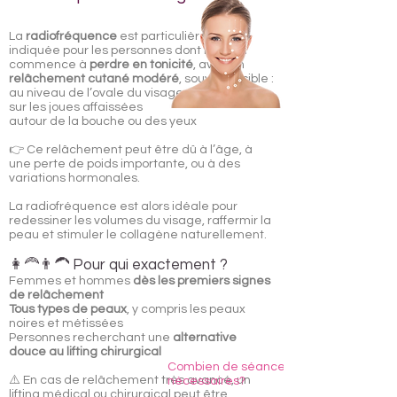
La
radiofréquence
est particulièrement
indiquée pour les personnes dont la peau
commence à
perdre en tonicité
, avec un
relâchement cutané modéré
, souvent visible :
au niveau de l’ovale du visage
sur les joues affaissées
autour de la bouche ou des yeux
👉 Ce relâchement peut être dû à l’âge, à
une perte de poids importante, ou à des
variations hormonales.
La radiofréquence est alors idéale pour
redessiner les volumes du visage, raffermir la
peau et stimuler le collagène naturellement.
👩‍🦰👨‍🦱 Pour qui exactement ?
Femmes et hommes
dès les premiers signes
de relâchement
Tous types de peaux
, y compris les peaux
noires et métissées
Personnes recherchant une
alternative
douce au lifting chirurgical
Combien de séances de radiofréquenc
⚠️ En cas de relâchement très avancé, un
nécessaires?
lifting médical ou chirurgical peut être