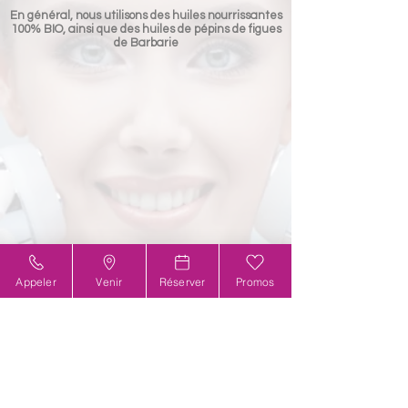
En général, nous utilisons des huiles nourrissantes
100% BIO, ainsi que des huiles de pépins de figues
de Barbarie
Appeler
Venir
Réserver
Promos
Tarifs
Radiofréquence +
Électr
oporation-Led's
Une petite option qui fera toute la