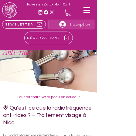
Payez en 2x 3x 4x 10x !
Inscription
Newsletter
Réservations
Radiofréquence
Anti-rides
Pour retendre votre peau en douceur
🌟 Qu’est-ce que la radiofréquence
anti-rides ? – Traitement visage à
Nice
La
radiofréquence anti-rides
est une technologie