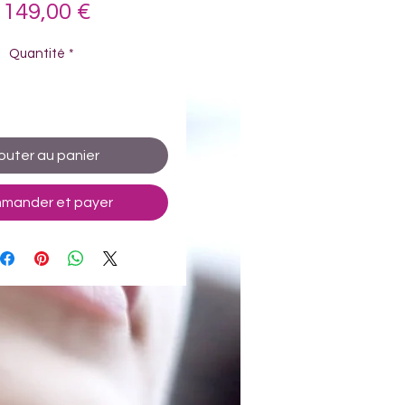
Prix
 149,00 €
Quantité
*
outer au panier
mander et payer