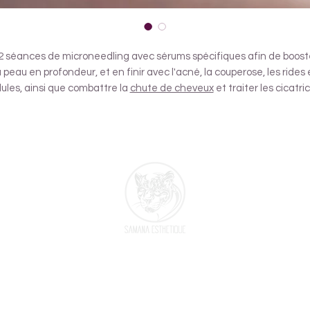
2 séances de microneedling avec sérums spécifiques afin de boost
a peau en profondeur, et en finir avec l'acné, la couperose, les rides 
dules, ainsi que combattre la
chute de cheveux
et traiter les cicatri
et les vergetures.
Vous pourrez utiliser ces 12 séances sans limite de temps
Veuillez
cliquer ICI
afin d'avoir de plus amples informations sur les
séances de microneedling à Nice que nous proposons.
RENDEZ-VOUS EN LIGNE