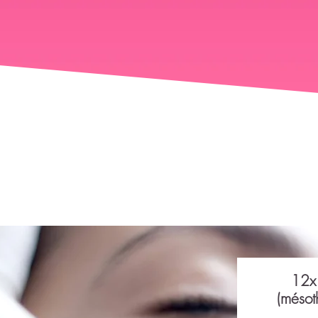
12x
(mésot