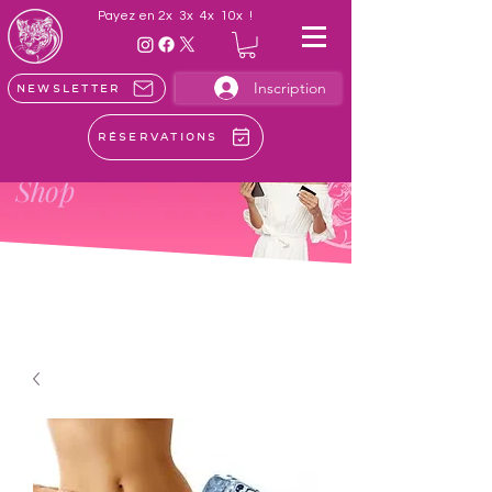
Payez en 2x 3x 4x 10x !
Inscription
Newsletter
Réservations
LE
Shop
Achetez en ligne les meilleurs soins
esthétiques et protocoles exclusifs!
Faites plaisir, et faites-vous plaisir!