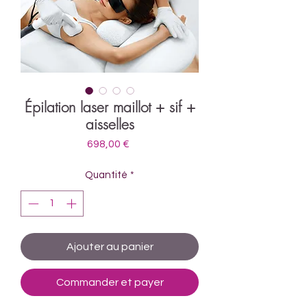
Épilation laser maillot + sif +
aisselles
Prix
698,00 €
Quantité
*
Ajouter au panier
Commander et payer