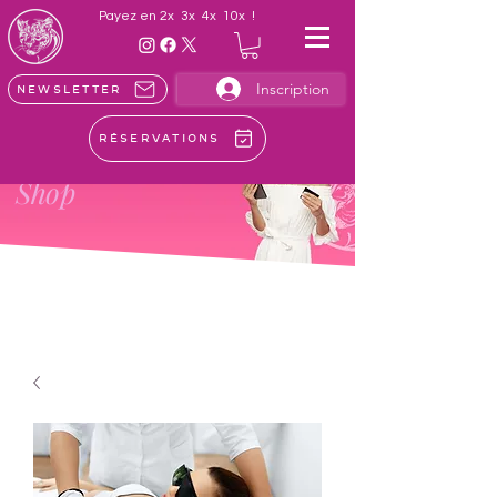
Payez en 2x 3x 4x 10x !
Inscription
Newsletter
Réservations
LE
Shop
Achetez en ligne les meilleurs soins
esthétiques et protocoles exclusifs!
Faites plaisir, et faites-vous plaisir!