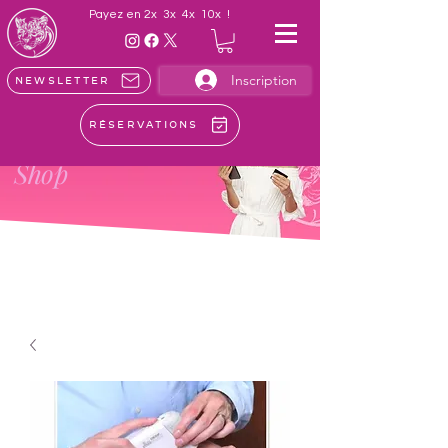
Payez en 2x 3x 4x 10x !
Inscription
Newsletter
Réservations
LE
Shop
Achetez en ligne les meilleurs soins
esthétiques et protocoles exclusifs!
Faites plaisir, et faites-vous plaisir!