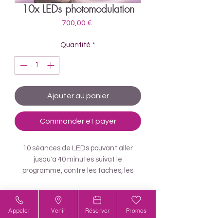
10x LEDs photomodulation
Prix
700,00 €
Quantité
*
Ajouter au panier
Commander et payer
10 séances de LEDs pouvant aller
jusqu'à 40 minutes suivat le
programme, contre les taches, les
rides, les vergetures, la chute de
cheveux, le teint brouillé, l'acné et les
cicatrices.
Appeler
Venir
Réserver
Promos