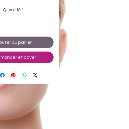
Quantité
*
outer au panier
mander et payer