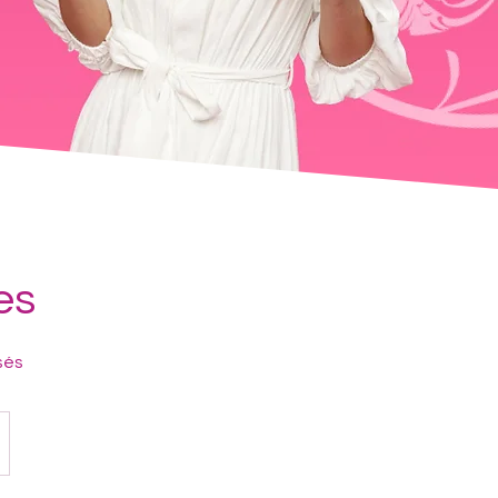
es
sés