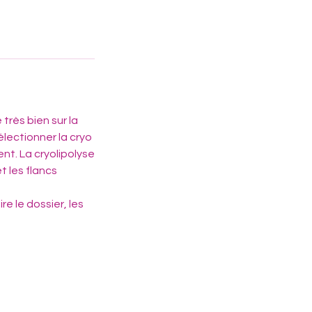
très bien sur la
sélectionner la cryo
ent. La cryolipolyse
t les flancs
re le dossier, les