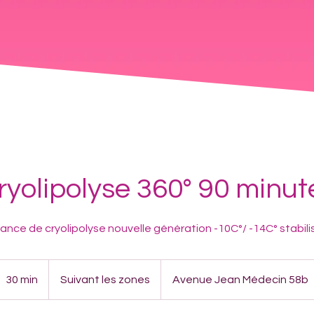
ryolipolyse 360° 90 minut
ance de cryolipolyse nouvelle génération -10C°/ -14C° stabili
Suivant
les
30 min
3
Suivant les zones
Avenue Jean Médecin 58b
zones
0
m