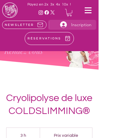
Payez en 2x 3x 4x 10x !
Inscription
Newsletter
Réservations
Votre
Rendez vous
Cryolipolyse de luxe
COLDSLIMMING®
Prix
variable
3 h
3
Prix variable