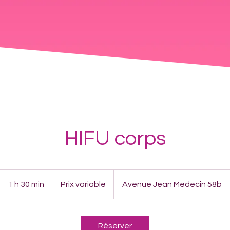
HIFU corps
Prix
variable
1 h 30 min
1
Prix variable
Avenue Jean Médecin 58b
3
0
m
Réserver