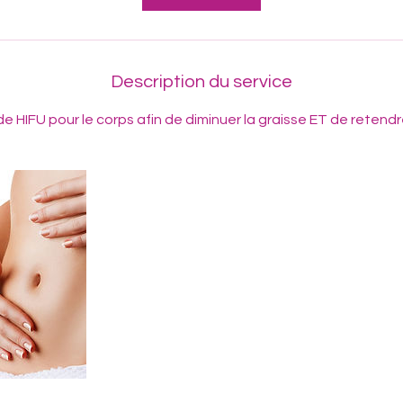
i
n
Description du service
e HIFU pour le corps afin de diminuer la graisse ET de retendr