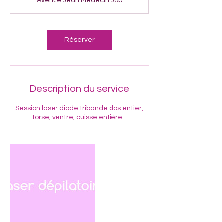
Avenue Jean Médecin 58b
i
n
Réserver
Description du service
Session laser diode tribande dos entier,
torse, ventre, cuisse entière...