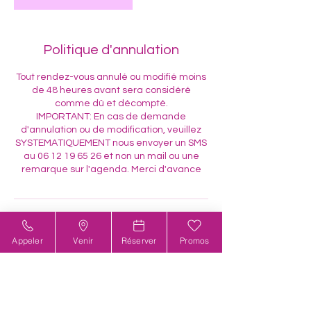
Politique d'annulation
Tout rendez-vous annulé ou modifié moins
de 48 heures avant sera considéré
comme dû et décompté.
IMPORTANT: En cas de demande
d'annulation ou de modification, veuillez
SYSTEMATIQUEMENT nous envoyer un SMS
au 06 12 19 65 26 et non un mail ou une
remarque sur l'agenda. Merci d'avance
Coordonnées
Appeler
Venir
Réserver
Promos
58bis Avenue Jean Médecin, Nice, France