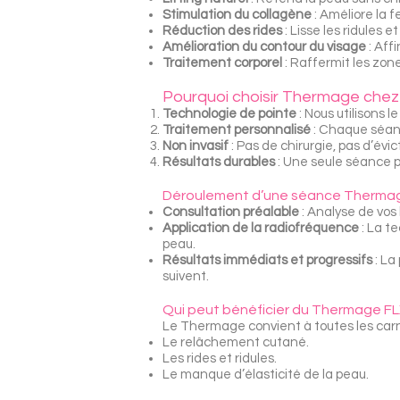
Stimulation du collagène
: Améliore la f
Réduction des rides
: Lisse les ridules 
Amélioration du contour du visage
: Aff
Traitement corporel
: Raffermit les zone
Pourquoi choisir Thermage chez
Technologie de pointe
: Nous utilisons 
Traitement personnalisé
: Chaque séanc
Non invasif
: Pas de chirurgie, pas d’évic
Résultats durables
: Une seule séance pe
Déroulement d’une séance Therma
Consultation préalable
: Analyse de vos 
Application de la radiofréquence
: La t
peau.
Résultats immédiats et progressifs
: La
suivent.
Qui peut bénéficier du Thermage FL
Le Thermage convient à toutes les carn
Le relâchement cutané.
Les rides et ridules.
Le manque d’élasticité de la peau.