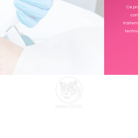
Ce pr
com
traitem
techni
RENDEZ-VOUS EN LIGNE