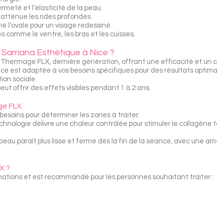
ermeté et l’élasticité de la peau.
et atténue les rides profondes.
ine l’ovale pour un visage redessiné.
s comme le ventre, les bras et les cuisses.
 Samana Esthétique à Nice ?
le Thermage FLX, dernière génération, offrant une efficacité et un 
e est adaptée à vos besoins spécifiques pour des résultats optima
tion sociale.
ut offrir des effets visibles pendant 1 à 2 ans.
ge FLX
besoins pour déterminer les zones à traiter.
echnologie délivre une chaleur contrôlée pour stimuler le collagène 
 peau paraît plus lisse et ferme dès la fin de la séance, avec une am
X ?
ations et est recommandé pour les personnes souhaitant traiter :