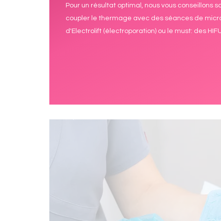
Pour un résultat optimal, nous vous conseillons so
coupler le thermage avec des séances de micr
d'Electrolift (électroporation) ou le must: des HIF