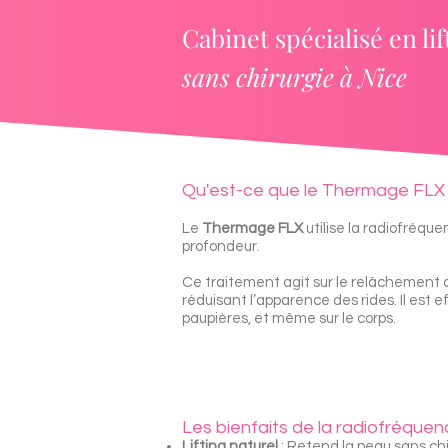
Cabinet spécialisé en li
sans chirurgie à Nice
Qu'est-ce que le Thermage FLX
Le
Thermage FLX
utilise la radiofréque
profondeur.
Ce traitement agit sur le relâchement 
réduisant l’apparence des rides. Il est ef
paupières, et même sur le corps.
Les bienfaits de la radiofréqu
Lifting naturel
: Retend la peau sans chi