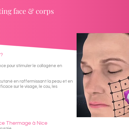
fting face & corps
 ?
nce pour stimuler le collagène en
cutané en raffermissant la peau et en
ficace sur le visage, le cou, les
ence Thermage à Nice
rurgie.