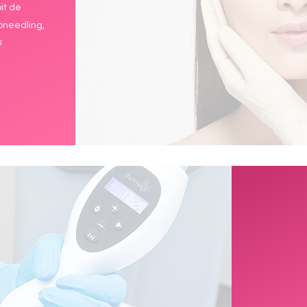
it de
oneedling,
U