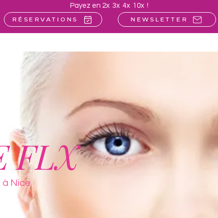
Payez en 2x 3x 4x 10x !
Réservations
Newsletter
Nos forfaits VIP
Corps | Laser
Minceur
Est
 FLX
 à Nice