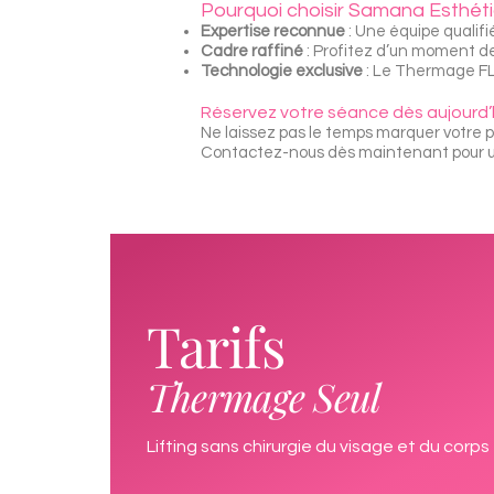
Pourquoi choisir Samana Esthéti
Expertise reconnue
: Une équipe qualifi
Cadre raffiné
: Profitez d’un moment d
Technologie exclusive
: Le Thermage FL
Réservez votre séance dès aujourd’
Ne laissez pas le temps marquer votre 
Contactez-nous dès maintenant pour un
Tarifs
Thermage Seul
Lifting sans chirurgie du visage et du corps