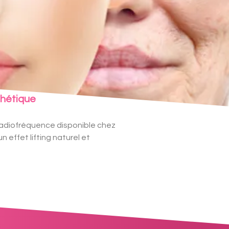
thétique
adiofréquence disponible chez
 effet lifting naturel et