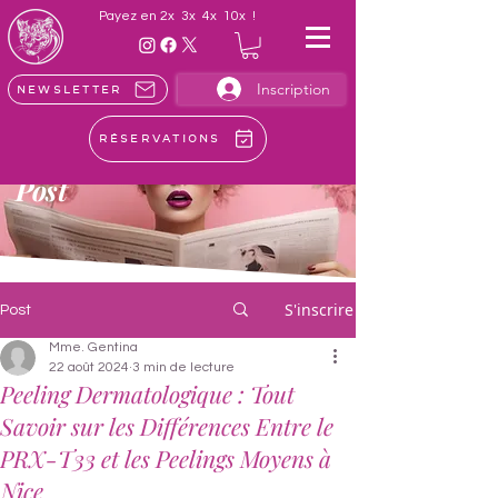
Payez en 2x 3x 4x 10x !
Inscription
Newsletter
Réservations
LE
Post
S'inscrire
Post
Mme. Gentina
22 août 2024
3 min de lecture
Peeling Dermatologique : Tout
Savoir sur les Différences Entre le
PRX-T33 et les Peelings Moyens à
Nice