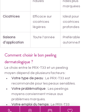
ridules
rides plus 
marquées
Cicatrices
Efficace sur 
Idéal pour 
cicatrices 
cicatrices 
légères
profondes
Saisons 
Toute l'année
Préférable en 
d’application
automne/hiver
Comment choisir le bon peeling 
dermatologique ? 
à Nice
Le choix entre le PRX-T33 et un peeling 
moyen dépend de plusieurs facteurs :
Votre type de peau
 : Le PRX-T33 est 
recommandé pour les peaux sensibles.
Votre problématique
 : Les peelings 
moyens conviennent mieux aux 
problèmes marqués.
Votre emploi du temps
 : Le PRX-T33 
est idéal pour les personnes actives.