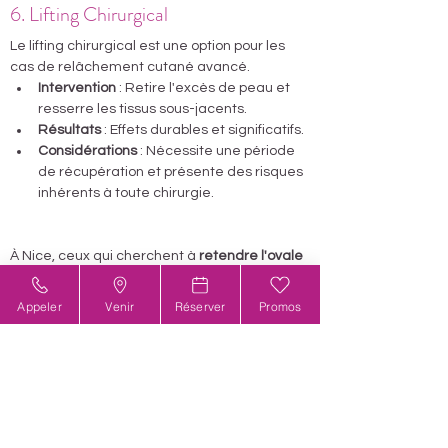
6. Lifting Chirurgical
Le lifting chirurgical est une option pour les 
cas de relâchement cutané avancé.
Intervention
 : Retire l'excès de peau et 
resserre les tissus sous-jacents.
Résultats
 : Effets durables et significatifs.
Considérations
 : Nécessite une période 
de récupération et présente des risques 
inhérents à toute chirurgie.
À Nice, ceux qui cherchent à 
retendre l'ovale 
de leur visage
 ont accès à une gamme de 
traitements, allant de méthodes non 
Appeler
Venir
Réserver
Promos
invasives comme les HIFUs, la 
radiofréquence, et le microneedling, à des 
options plus radicales comme le lifting 
chirurgical. Chaque méthode a ses 
avantages et peut être adaptée selon le 
degré de relâchement cutané et les 
attentes individuelles. Il est crucial de 