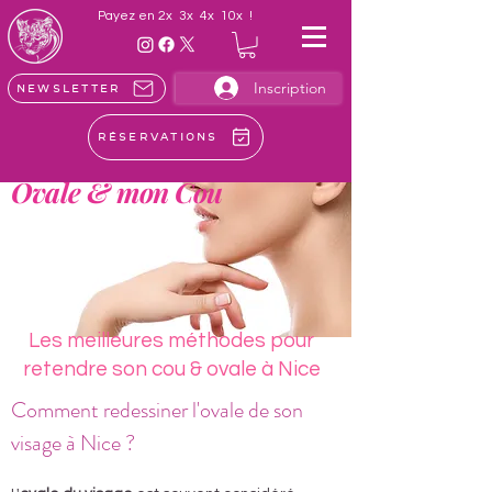
Payez en 2x 3x 4x 10x !
Inscription
Newsletter
Retendre mon
Réservations
Ovale & mon Cou
Les meilleures méthodes pour
retendre son cou & ovale à Nice
Comment redessiner l'ovale de son 
visage à Nice ?