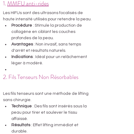
1. 
MMFU anti-rides
HIFU
 à Nice
Les HIFUs sont des ultrasons focalisés de 
haute intensité utilisés pour retendre la peau.
Procédure
 : Stimule la production de 
collagène en ciblant les couches 
profondes de la peau.
Avantages
 : Non invasif, sans temps 
d'arrêt et résultats naturels.
Indications
 : Idéal pour un relâchement 
léger à modéré.
2. Fils Tenseurs Non Résorbables 
à 
Nice
Les fils tenseurs sont une méthode de lifting 
sans chirurgie.
Technique
 : Des fils sont insérés sous la 
peau pour tirer et soulever le tissu 
affaissé.
Résultats
 : Effet lifting immédiat et 
durable.