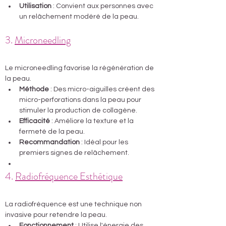
Utilisation
 : Convient aux personnes avec 
un relâchement modéré de la peau.
3. 
Microneedling
à Nice
pour retendre 
l'ovale à Nice
Le microneedling favorise la régénération de 
la peau.
Méthode
 : Des micro-aiguilles créent des 
micro-perforations dans la peau pour 
stimuler la production de collagène.
Efficacité
 : Améliore la texture et la 
fermeté de la peau.
Recommandation
 : Idéal pour les 
premiers signes de relâchement.
4. 
Radiofréquence Esthétique
à  
Nicepour l'ovale
La radiofréquence est une technique non 
invasive pour retendre la peau.
Fonctionnement
 : Utilise l'énergie des 